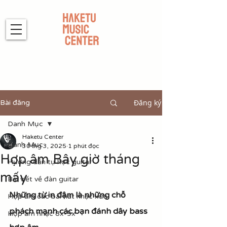
Đăng ký
Bài đăng
Danh Mục
Haketu Center
Danh Mục
30 thg 3, 2025
1 phút đọc
Hợp âm Bây giờ tháng
Hướng dẫn tự học guitar
mấy
Bài viết về đàn guitar
Những từ in đậm là những chỗ 
Hợp âm các bài hát nhạc xưa
phách mạnh các bạn đánh dây bass 
Hợp âm nhạc 8x-9x