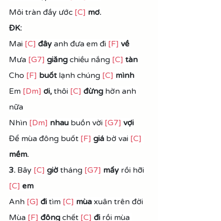
Môi tràn đầy ước 
[C]
mơ.
ĐK:
Mai 
[C]
đây
 anh đưa em đi 
[F]
về
Mưa 
[G7]
giăng
 chiều nắng 
[C]
tàn
Cho 
[F]
buốt
 lạnh chúng 
[C]
mình
Em 
[Dm]
ơi,
 thôi 
[C]
 đừng
 hờn anh 
nữa
Nhìn 
[Dm]
nhau
 buồn vời 
[G7]
 vợi
Để mùa đông buốt 
[F]
giá 
bờ vai 
[C]
mềm.
3.
 Bây 
[C]
giờ
 tháng 
[G7]
mấy
 rồi hỡi 
[C]
em
Anh 
[G]
đi 
tìm 
[C]
mùa
 xuân trên đời
Mùa 
[F]
 đông
 chết 
[C]
 đi
 rồi mùa 