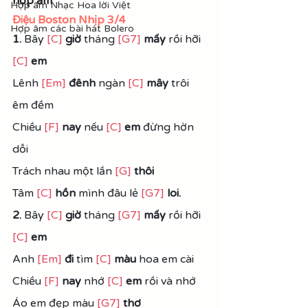
hợp âm
Hợp âm Nhạc Hoa lời Việt
Điệu Boston Nhịp 3/4
Hợp âm các bài hát Bolero
1.
 Bây 
[C]
giờ
 tháng 
[G7]
mấy
 rồi hỡi 
[C]
em
Lênh 
[Em]
đênh
 ngàn 
[C]
 mây
 trôi 
êm đềm
Chiều 
[F]
nay
 nếu 
[C]
 em
 đừng hờn 
dỗi
Trách nhau một lần 
[G]
thôi
Tâm 
[C]
hồn
 mình đâu lẻ 
[G7]
loi.
2. 
Bây 
[C]
giờ
 tháng 
[G7]
mấy 
rồi hỡi 
[C]
 em
Anh 
[Em]
đi
 tìm 
[C]
màu
 hoa em cài
Chiều 
[F]
nay
 nhớ 
[C]
em 
rồi và nhớ
Áo em đẹp màu 
[G7]
thơ