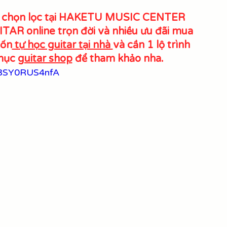
 chọn lọc tại HAKETU MUSIC CENTER 
AR online trọn đời và nhiều ưu đãi mua 
uốn
 tự học guitar tại nhà 
và cần 1 lộ trình 
mục 
guitar shop
 để tham khảo nha.
=3SY0RUS4nfA