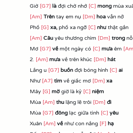
Giờ 
[G7]
 là 
đợi chờ nhớ 
[C]
 mong
 mùa xu
[Am]
Trên
 tay em nụ 
[Dm]
hoa
 vẫn nở
Phố 
[G]
xa,
 phố xa ngỡ 
[C]
như
 thật gần
[Am]
Câu
 yêu thương chìm 
[Dm]
trong
 nỗ
Mơ 
[G7]
về
 một ngày có 
[C]
mưa
 êm 
[Am
2. 
[Am]
mưa 
về trên khúc 
[Dm]
 hát
Lắng u 
[G7]
buồn
 đợi bóng hình 
[C]
ai
Như 
[A7]
tìm 
về giấc mơ 
[Dm]
xa
Mây 
[G]
mờ 
giờ là kỷ 
[C]
niệm
Mùa 
[Am]
thu
 lặng lẽ trôi 
[Dm]
 đi
Mùa 
[G7]
đông
 lạc giữa tình 
[C]
yêu
Xuân 
[Am]
về
 như con nắng 
[F]
 hạ