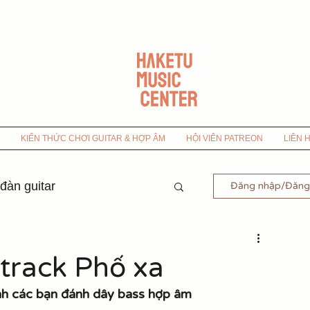
KIẾN THỨC CHƠI GUITAR & HỢP ÂM
HỘI VIÊN PATREON
LIÊN 
 đàn guitar
Đăng nhập/Đăng
-9x
track Phố xa
nh các bạn đánh dây bass hợp âm
 Bolero