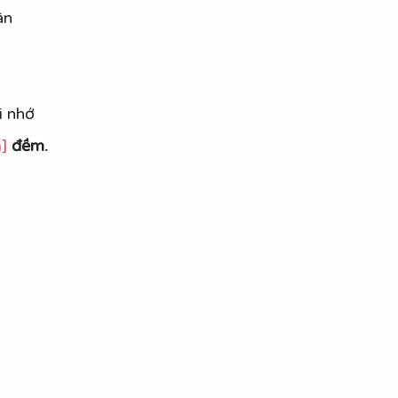
ân
i nhớ
]
đềm.