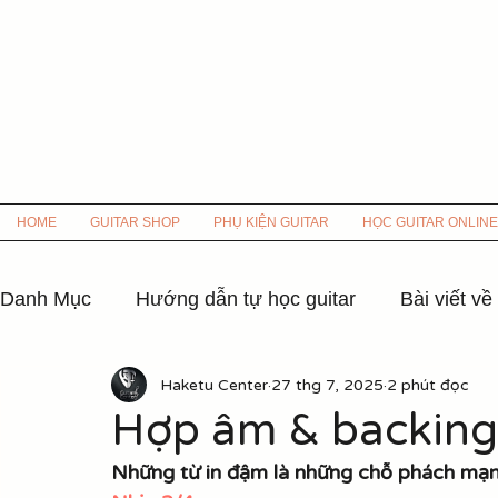
HOME
GUITAR SHOP
PHỤ KIỆN GUITAR
HỌC GUITAR ONLINE
Danh Mục
Hướng dẫn tự học guitar
Bài viết về
Haketu Center
27 thg 7, 2025
2 phút đọc
Hợp âm các bài hát nhạc xưa
Hợp âm nhạc 8x
Hợp âm & backing
Những từ in đậm là những chỗ phách mạ
Hợp âm Nhạc Hoa lời Việt
Hợp âm các bài hát