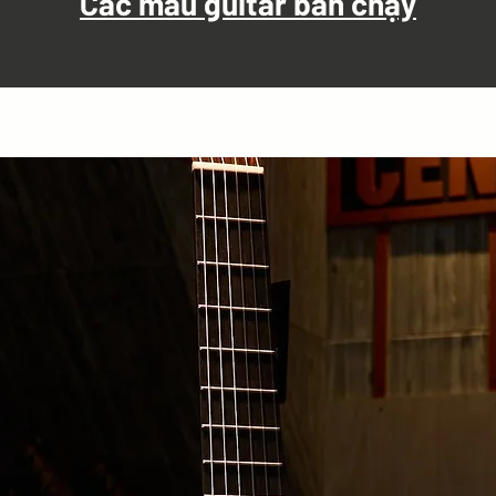
Các mẫu guitar bán chạy