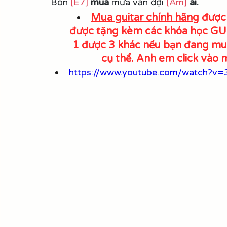
Bốn 
[E7]
mùa
 mưa vẫn đợi 
[Am]
ai.
Mua guitar chính hãng
 được
được tặng kèm các khóa học GUIT
1 được 3 khác nếu bạn đang m
cụ thể. Anh em click vào 
https://www.youtube.com/watch?v