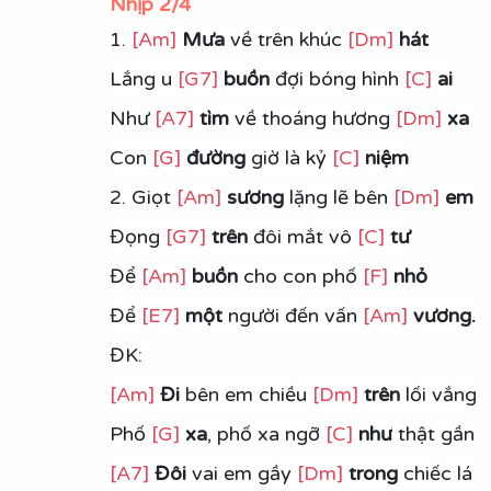
Nhịp 2/4
1. 
[Am]
Mưa
 về trên khúc 
[Dm]
hát
Lắng u 
[G7]
buồn
 đợi bóng hình 
[C]
 ai
Như 
[A7]
tìm
 về thoáng hương 
[Dm]
xa
Con 
[G]
đường
 giờ là kỷ 
[C]
niệm
2. Giọt 
[Am]
sương
 lặng lẽ bên 
[Dm]
 em
Đọng 
[G7]
trên
 đôi mắt vô 
[C]
tư
Để 
[Am]
buồn
 cho con phố 
[F]
nhỏ
Để 
[E7]
 một
 người đến vấn 
[Am]
 vương.
ĐK: 
[Am]
Đi
 bên em chiều 
[Dm]
 trên
 lối vắng
Phố 
[G]
xa
, phố xa ngỡ 
[C]
như
 thật gần
[A7]
Đôi 
vai em gầy 
[Dm]
trong
 chiếc lá