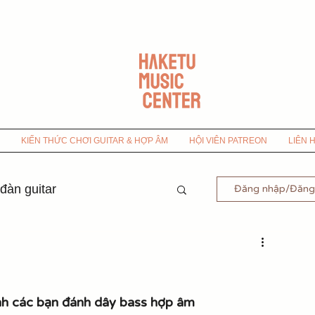
KIẾN THỨC CHƠI GUITAR & HỢP ÂM
HỘI VIÊN PATREON
LIÊN 
 đàn guitar
Đăng nhập/Đăng
-9x
 Bolero
nh các bạn đánh dây bass hợp âm