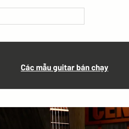
 đậm là những chỗ
Những từ in đậm là những c
các bạn đánh dây
phách mạnh các bạn đánh d
 Nhịp 2/4 [Em]
bass hợp âm Nhịp 2/4 1. Ngo
[Am] kia có cô bé nhìn qua [F]
ững [D]...
khe nghe tiếng...
Các mẫu guitar bán chạy