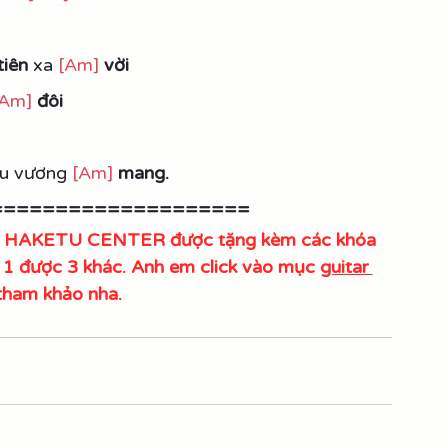
tiên
 xa 
[Am]
vời
[Am]
đôi
ầu vương 
[Am]
mang.
====================
tại HAKETU CENTER được tặng kèm các khóa 
a 1 được 3 khác. Anh em click vào mục 
guitar 
tham khảo nha.