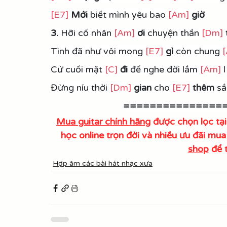
[E7]
Mới 
biết mình yêu bao 
[Am]
giờ
3.
 Hỡi cố nhân 
[Am]
ơi 
chuyện thần 
[Dm]
Tình đã như vôi mong 
[E7]
gì 
còn chung 
Cứ cuối mặt 
[C]
đi 
để nghe đời lầm 
[Am]
 l
Đừng níu thời 
[Dm]
gian 
cho 
[E7]
thêm
 s
===============
Mua guitar chính hãng
 được chọn lọc 
học online trọn đời và nhiều ưu đãi mu
shop
 để 
Hợp âm các bài hát nhạc xưa