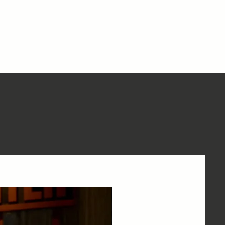
hỗ
ây
ài