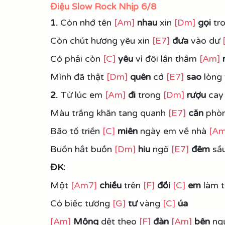
Điệu Slow Rock Nhịp 6/8
1. 
Còn nhớ tên 
[Am]
nhau 
xin 
[Dm]
gọi
 tr
Còn chút hương yêu xin 
[E7]
đưa 
vào dư 
Có phải còn 
[C]
yêu
 vì đôi lần thầm 
[Am]
Mình đã thật 
[Dm]
quên 
cớ 
[E7]
sao 
lòng
2. 
Từ lúc em 
[Am]
đi 
trong 
[Dm]
rượu
 cay
Màu trắng khăn tang quanh 
[E7]
căn
 phò
Bão tố triền 
[C]
miên
 ngày em về nhà 
[Am
Buồn hắt buồn 
[Dm]
hiu 
ngõ 
[E7]
đêm
 sầ
ĐK: 
Một 
[Am7]
chiều 
trên 
[F]
đồi
[C]
 em 
làm 
Cỏ biếc tương 
[G]
tư 
vàng 
[C]
 úa
[Am]
Mộng
 dệt theo 
[F]
đàn
[Am]
bên 
ng