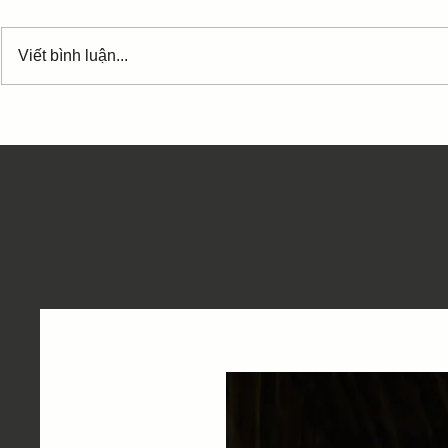
Những từ in
phách mạnh 
Viết bình luận...
bass hợp âm
Tạm biệt chim én [D] xưa [Em]
tạm biệt nh
Hợp âm Ngẫu hứng phố -
Trần Tiến