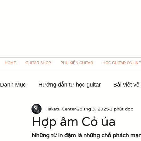
HOME
GUITAR SHOP
PHỤ KIỆN GUITAR
HỌC GUITAR ONLINE
Danh Mục
Hướng dẫn tự học guitar
Bài viết về
Haketu Center
28 thg 3, 2025
1 phút đọc
Hợp âm các bài hát nhạc xưa
Hợp âm nhạc 8x
Hợp âm Cỏ úa
Hợp âm Nhạc Hoa lời Việt
Hợp âm các bài hát
Những từ in đậm là những chỗ phách mạ