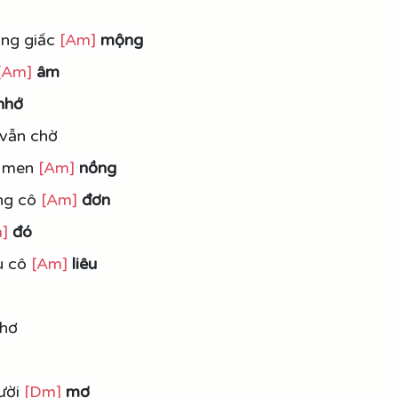
ong giấc 
[Am]
mộng
[Am]
âm
nhớ
 vẫn chờ
 men 
[Am]
nồng
ng cô 
[Am]
 đơn
]
đó
u cô 
[Am]
liêu
thơ
ười 
[Dm]
mơ