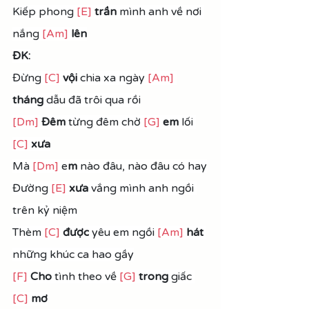
Kiếp phong 
[E]
trần
 mình anh về nơi 
nắng 
[Am]
lên
ĐK:
Đừng 
[C]
vội
 chia xa ngày 
[Am]
tháng 
dẫu đã trôi qua rồi
[Dm]
Đêm 
từng đêm chờ 
[G]
em 
lối 
[C]
xưa
Mà 
[Dm]
 e
m
 nào đâu, nào đâu có hay
Đường 
[E]
xưa
 vắng mình anh ngồi 
trên kỷ niệm
Thèm 
[C]
được
 yêu em ngồi 
[Am]
 hát
những khúc ca hao gầy
[F]
Cho
 tình theo về 
[G]
trong
 giấc 
[C]
 mơ