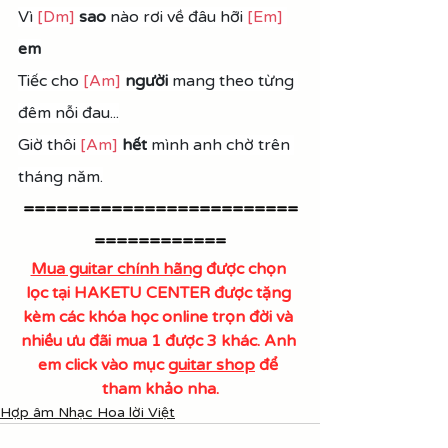
Vì 
[Dm]
sao
 nào rơi về đâu hỡi 
[Em]
em
Tiếc cho 
[Am]
người 
mang theo từng 
đêm nỗi đau...
Giờ thôi 
[Am]
 hết
 mình anh chờ trên 
tháng năm.
=========================
============
Mua guitar chính hãng
 được chọn 
lọc tại HAKETU CENTER được tặng 
kèm các khóa học online trọn đời và 
nhiều ưu đãi mua 1 được 3 khác. Anh 
em click vào mục 
guitar shop
 để 
tham khảo nha.
Hợp âm Nhạc Hoa lời Việt