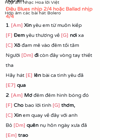
hợp âm
Hợp âm Nhạc Hoa lời Việt
Điệu Blues nhịp 2/4 hoặc Ballad nhịp 
Hợp âm các bài hát Bolero
4/4
1
. 
[Am]
Xin
 yêu em từ muôn kiếp
[F]
Đem
 yêu thương về 
[G]
 nơi
 xa
[C]
Xô
 đam mê vào đêm tối tăm
Người 
[Dm]
đi 
còn đây vòng tay thiết 
tha
Hãy hát 
[E]
lên
 bài ca tình yêu đã 
[E7]
qua
2
. 
[Am]
Mơ
 đêm đêm hình bóng đó
[F]
Cho
 bao lời tình 
[G]
 thơm,
[C]
Xin
 em quay về đây với anh
Bỏ 
[Dm]
quên
 nụ hôn ngày xưa đã 
[Em]
trao