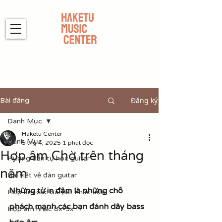
Đăng ký
Bài đăng
Danh Mục
Haketu Center
Danh Mục
5 thg 4, 2025
1 phút đọc
Hợp âm Chờ trên tháng
Hướng dẫn tự học guitar
năm
Bài viết về đàn guitar
Những từ in đậm là những chỗ 
Hợp âm các bài hát nhạc xưa
phách mạnh các bạn đánh dây bass 
Hợp âm nhạc 8x-9x