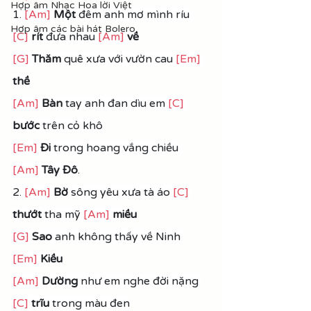
Hợp âm Nhạc Hoa lời Việt
1. 
[Am]
Một
 đêm anh mơ mình ríu 
Hợp âm các bài hát Bolero
[C]
rít
 đưa nhau 
[Am]
về
[G]
Thăm
 quê xưa với vườn cau 
[Em]
thề
[Am]
Bàn
 tay anh đan dìu em 
[C]
bước
 trên cỏ khô
[Em]
Đi 
trong hoang vắng chiều 
[Am]
Tây Đô
.
2. 
[Am]
Bờ
 sông yêu xưa tà áo 
[C]
thướt
 tha mỹ 
[Am]
miều
[G]
Sao
 anh không thấy về Ninh 
[Em]
Kiều
[Am]
Dường
 như em nghe đời nặng 
[C]
trĩu 
trong màu đen