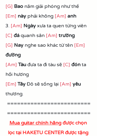
[G]
Bao
 năm giải phóng như thế 
[Em]
này
 phải không 
[Am]
anh
3. 
[Am]
Ngày
 xưa ta quen từng viên 
[C]
đá 
quanh sân 
[Am]
trường
[G]
Nay
 nghe sao khác từ tên 
[Em]
đường
[Am]
Tàu
 đưa ta đi tàu sẽ 
[C]
đón
 ta 
hồi hương
[Em]
Tây
 Đô sẽ sống lại 
[Am]
yêu
thương.
=========================
=========================
Mua guitar chính hãng
 được chọn 
lọc tại HAKETU CENTER được tặng 