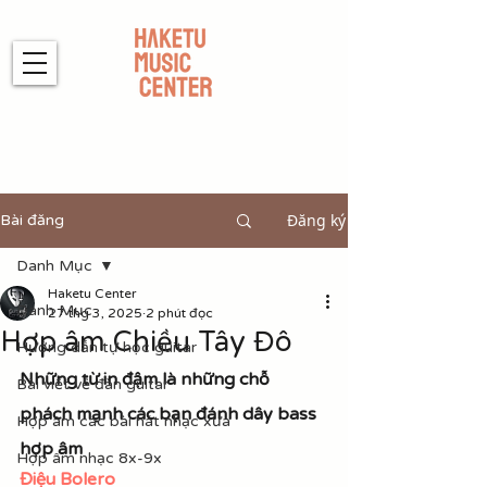
Đăng ký
Bài đăng
Danh Mục
Haketu Center
Danh Mục
27 thg 3, 2025
2 phút đọc
Hợp âm Chiều Tây Đô
Hướng dẫn tự học guitar
Những từ in đậm là những chỗ 
Bài viết về đàn guitar
phách mạnh các bạn đánh dây bass 
Hợp âm các bài hát nhạc xưa
hợp âm
Hợp âm nhạc 8x-9x
Điệu Bolero