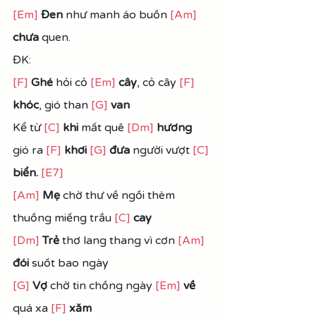
[Em]
Đen
 như manh áo buồn 
[Am]
chưa
 quen.
ĐK:
[F]
Ghé
 hỏi cỏ 
[Em]
cây
, cỏ cây 
[F]
khóc
, gió than 
[G]
van
Kể từ 
[C]
khi
 mất quê 
[Dm]
hương
gió ra 
[F]
khơi
[G]
đưa
 người vượt 
[C]
biển. 
[E7]
[Am]
Mẹ
 chờ thư về ngồi thèm 
thuồng miếng trầu 
[C]
cay
[Dm]
Trẻ 
thơ lang thang vì cơn 
[Am]
đói 
suốt bao ngày
[G]
Vợ
 chờ tin chồng ngày 
[Em]
 về 
quá xa 
[F]
xăm