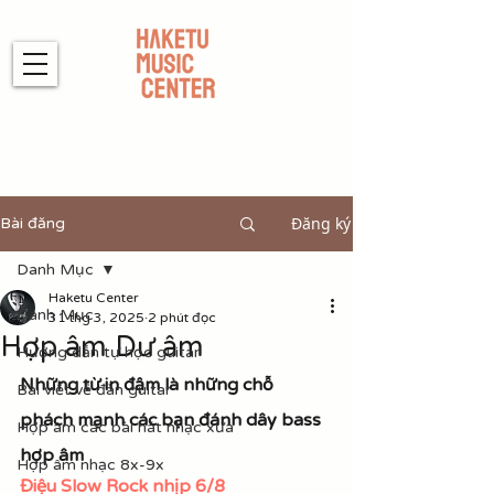
Đăng ký
Bài đăng
Danh Mục
Haketu Center
Danh Mục
31 thg 3, 2025
2 phút đọc
Hợp âm Dư âm
Hướng dẫn tự học guitar
Những từ in đậm là những chỗ 
Bài viết về đàn guitar
phách mạnh các bạn đánh dây bass 
Hợp âm các bài hát nhạc xưa
hợp âm
Hợp âm nhạc 8x-9x
Điệu Slow Rock nhịp 6/8