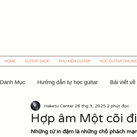
HOME
GUITAR SHOP
PHỤ KIỆN GUITAR
HỌC GUITAR ONLINE
Danh Mục
Hướng dẫn tự học guitar
Bài viết về
Haketu Center
28 thg 3, 2025
2 phút đọc
Hợp âm các bài hát nhạc xưa
Hợp âm nhạc 8x
Hợp âm Một cõi đi
Hợp âm Nhạc Hoa lời Việt
Hợp âm các bài hát
Những từ in đậm là những chỗ phách mạ