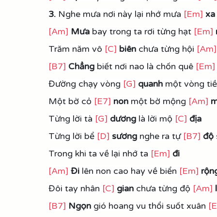
3.
 Nghe mưa nơi này lại nhớ mưa 
[Em]
xa
[Am]
Mưa
 bay trong ta rơi từng hạt 
[Em]
Trăm năm vô 
[C]
biên
 chưa từng hội 
[Am]
[B7]
 Chẳng
 biết nơi nao là chốn quê 
[Em]
Đường chạy vòng 
[G]
quanh
 một vòng tiề
Một bờ cỏ 
[E7]
non
 một bờ mộng 
[Am]
 m
Từng lời tà 
[G]
dương 
là lời mộ 
[C]
địa
Từng lời bể 
[D]
sương 
nghe ra tự 
[B7]
độ
Trong khi ta về lại nhớ ta 
[Em]
đi
[Am]
Đi
 lên non cao hay về biển 
[Em]
 rộn
Đôi tay nhân 
[C]
gian
 chưa từng độ 
[Am]
 
[B7]
Ngọn
 gió hoang vu thổi suốt xuân 
[