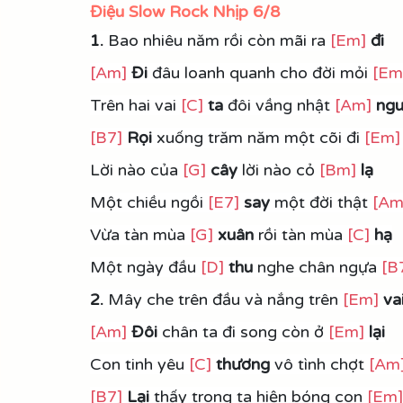
Điệu Slow Rock Nhịp 6/8
1. 
Bao nhiêu năm rồi còn mãi ra 
[Em]
đi
[Am]
Đi 
đâu loanh quanh cho đời mỏi 
[Em
Trên hai vai 
[C]
ta 
đôi vầng nhật 
[Am]
ngu
[B7]
Rọi
 xuống trăm năm một cõi đi 
[Em]
Lời nào của 
[G]
cây
 lời nào cỏ 
[Bm]
lạ
Một chiều ngồi 
[E7]
say
 một đời thật 
[Am
Vừa tàn mùa 
[G]
xuân 
rồi tàn mùa 
[C]
hạ
Một ngày đầu 
[D]
thu
 nghe chân ngựa 
[B
2.
 Mây che trên đầu và nắng trên 
[Em]
va
[Am]
Đôi
 chân ta đi song còn ở 
[Em]
 lại
Con tinh yêu 
[C]
thương 
vô tình chợt 
[Am
[B7]
Lại 
thấy trong ta hiện bóng con 
[Em]