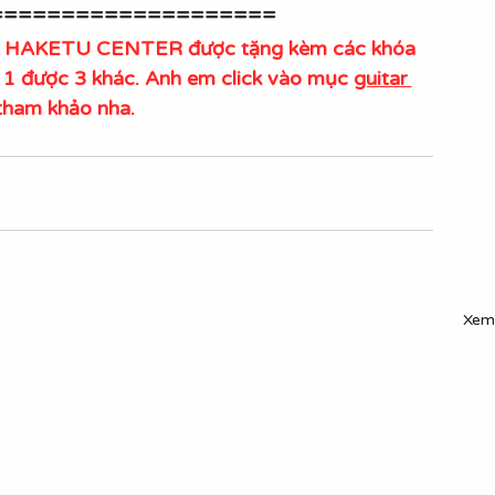
====================
tại HAKETU CENTER được tặng kèm các khóa 
a 1 được 3 khác. Anh em click vào mục 
guitar 
tham khảo nha.
Xem