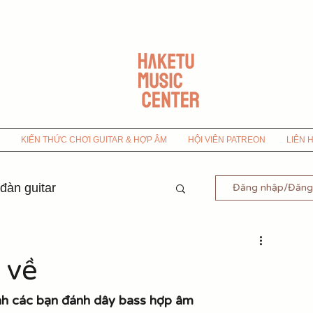
KIẾN THỨC CHƠI GUITAR & HỢP ÂM
HỘI VIÊN PATREON
LIÊN 
 đàn guitar
Đăng nhập/Đăng
-9x
 về
 Bolero
nh các bạn đánh dây bass hợp âm