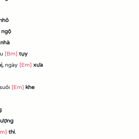
nhỏ
ngộ
 nhà
u 
[Bm]
tụy
ị,
 ngày 
[Em]
xưa
 suối 
[Em]
khe
g
lượng
Em]
thì.