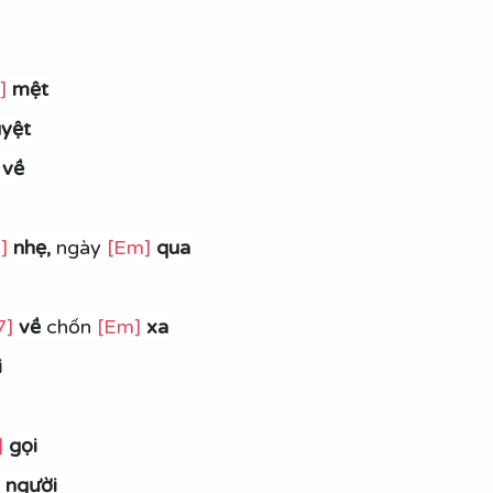
]
mệt
yệt
về
]
nhẹ, 
ngày 
[Em]
qua
7]
về
 chốn 
[Em]
xa
i
]
gọi
 người