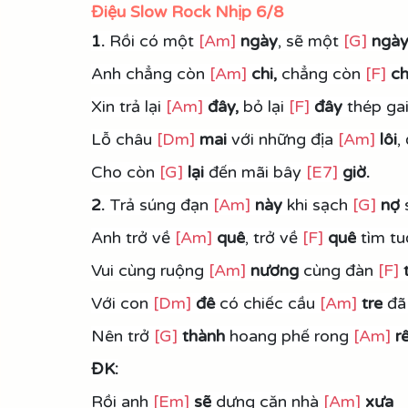
Điệu Slow Rock Nhịp 6/8
1.
 Rồi có một 
[Am]
ngày
, sẽ một 
[G]
ngà
Anh chẳng còn 
[Am]
chi,
 chẳng còn 
[F]
ch
Xin trả lại 
[Am]
đây,
 bỏ lại 
[F]
đây 
thép gai
Lỗ châu 
[Dm]
mai
 với những địa 
[Am]
lôi
,
Cho còn 
[G]
 lại
 đến mãi bây 
[E7]
giờ.
2. 
Trả súng đạn 
[Am]
 này 
khi sạch 
[G]
nợ 
Anh trở về 
[Am]
quê
, trở về 
[F]
quê
 tìm tu
Vui cùng ruộng 
[Am]
nương
 cùng đàn 
[F]
Với con 
[Dm]
đê 
có chiếc cầu 
[Am]
 tre
 đã
Nên trở 
[G]
thành
 hoang phế rong 
[Am]
 r
ĐK:
Rồi anh 
[Em]
sẽ
 dựng căn nhà 
[Am]
xưa