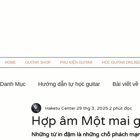
HOME
GUITAR SHOP
PHỤ KIỆN GUITAR
HỌC GUITAR ONLINE
Danh Mục
Hướng dẫn tự học guitar
Bài viết về
Haketu Center
29 thg 3, 2025
2 phút đọc
Hợp âm các bài hát nhạc xưa
Hợp âm nhạc 8x
Hợp âm Một mai gi
Hợp âm Nhạc Hoa lời Việt
Hợp âm các bài hát
Những từ in đậm là những chỗ phách mạ