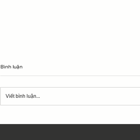
Hợp âm Tạm
Bình luận
Trần Tiến
Những từ in
phách mạnh 
Viết bình luận...
bass hợp âm
Tạm biệt chim én [D] xưa [Em]
tạm biệt nh
Hợp âm Ngẫu hứng phố -
Trần Tiến