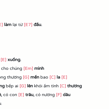
E]
làm
 lại từ 
[E7]
đầu.
 
[E]
xuống.
 cho chúng 
[Em]
mình
ộng thương 
[G]
mến 
bao 
[C]
la
[E]
ng 
bếp ai 
[G]
 lên
 khói ấm tình 
[C]
 thương
,
 có con 
[E]
trâu,
 có nương 
[F]
 dâu
u.