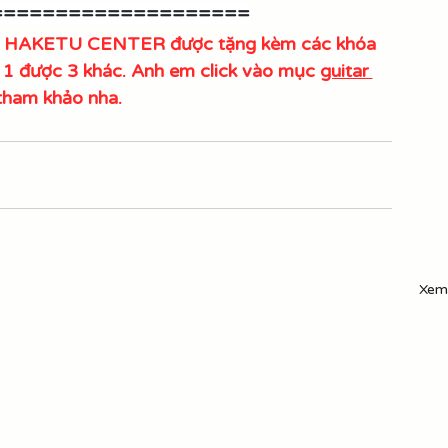
====================
tại HAKETU CENTER được tặng kèm các khóa 
a 1 được 3 khác. Anh em click vào mục 
guitar 
tham khảo nha.
Xem