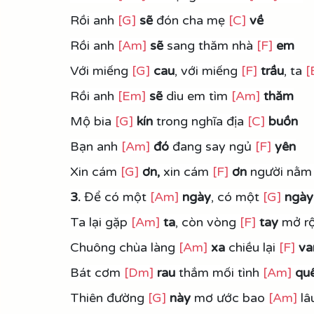
Rồi anh 
[G]
sẽ 
đón cha mẹ 
[C]
về
Rồi anh 
[Am]
sẽ 
sang thăm nhà 
[F]
em
Với miếng 
[G]
cau
, với miếng 
[F]
trầu
, ta 
[
Rồi anh 
[Em]
sẽ
 dìu em tìm 
[Am]
thăm
Mộ bia 
[G]
 kín
 trong nghĩa địa 
[C]
buồn
Bạn anh 
[Am]
đó
 đang say ngủ 
[F]
 yên
Xin cám 
[G]
ơn,
 xin cám 
[F]
ơn
 người nằm
3.
 Để có một 
[Am]
ngày
, có một 
[G]
ngày
Ta lại gặp 
[Am]
ta
, còn vòng 
[F]
tay 
mở r
Chuông chùa làng 
[Am]
xa 
chiều lại 
[F]
va
Bát cơm 
[Dm]
 rau
 thắm mối tình 
[Am]
quê
Thiên đường 
[G]
này 
mơ ước bao 
[Am]
 lâ