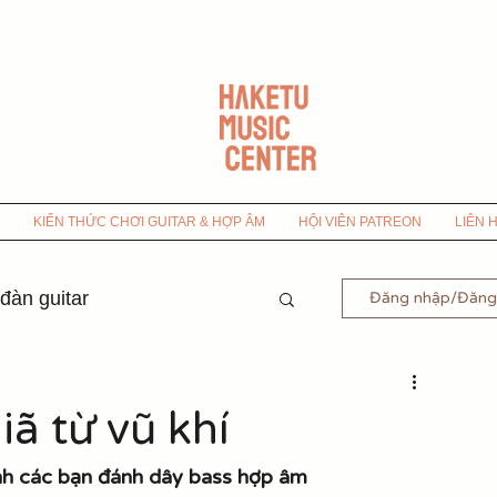
KIẾN THỨC CHƠI GUITAR & HỢP ÂM
HỘI VIÊN PATREON
LIÊN 
 đàn guitar
Đăng nhập/Đăng
-9x
ã từ vũ khí
 Bolero
nh các bạn đánh dây bass hợp âm