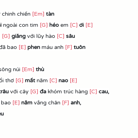
y
 chinh chiến 
[Em]
 tàn
i
 ngoài con tim 
[G]
héo 
em 
[C]
ơi 
[E]
 
[G]
giăng 
với lũy hào 
[C]
sâu
 đã bao 
[E]
phen
 máu anh 
[F]
tuôn
sông núi 
[Em]
thù
ổi thơ 
[G]
mất
 năm 
[C]
nao
[E]
trâu 
với cây 
[G]
đa 
khóm trúc hàng 
[C]
cau,
 bao 
[E]
năm
 vắng chân 
[F]
anh,
êu