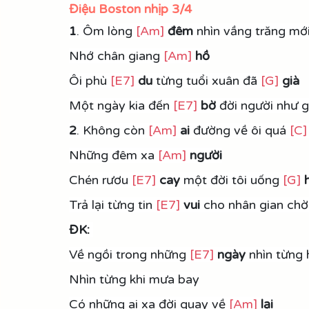
Điệu Boston nhịp 3/4
1
. Ôm lòng 
[Am]
đêm 
nhìn vầng trăng mới
Nhớ chân giang 
[Am]
hồ
Ôi phù 
[E7]
du
 từng tuổi xuân đã 
[G]
 già
Một ngày kia đến 
[E7]
bờ
 đời người như g
2
. Không còn 
[Am]
 ai
 đường về ôi quá 
[C]
Những đêm xa 
[Am]
người
Chén rươu 
[E7]
 cay
 một đời tôi uống 
[G]
Trả lại từng tin 
[E7]
vui
 cho nhân gian chờ
ĐK:
Về ngồi trong những 
[E7]
ngày
 nhìn từng
Nhìn từng khi mưa bay
Có những ai xa đời quay về 
[Am]
lại