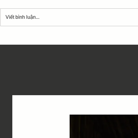
Những từ in
phách mạnh 
Viết bình luận...
bass hợp âm
Tạm biệt chim én [D] xưa [Em]
tạm biệt nh
Hợp âm Ngẫu hứng phố -
Trần Tiến