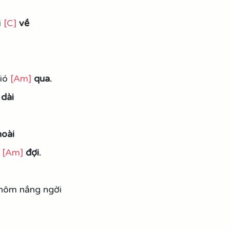
 
[C]
về
ió 
[Am]
qua.
 dài
hoài
 
[Am]
đợi.
 hôm nắng ngời