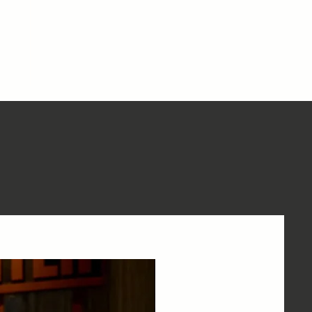
hỗ
ây
ài