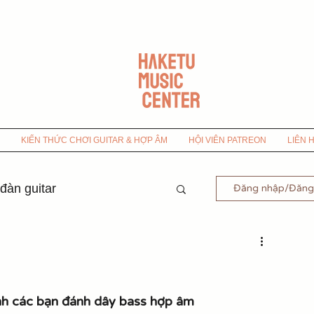
KIẾN THỨC CHƠI GUITAR & HỢP ÂM
HỘI VIÊN PATREON
LIÊN 
 đàn guitar
Đăng nhập/Đăng
-9x
 Bolero
nh các bạn đánh dây bass hợp âm