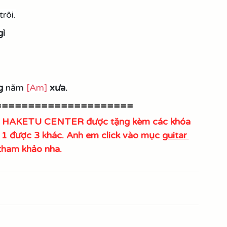
 trôi.
gì
g
 năm 
[Am]
xưa.
=====================
tại HAKETU CENTER được tặng kèm các khóa 
a 1 được 3 khác. Anh em click vào mục 
guitar 
tham khảo nha.