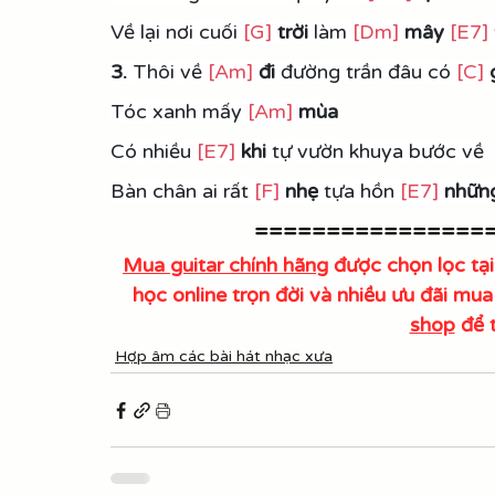
Về lại nơi cuối 
[G]
trời
 làm 
[Dm]
mây
[E7]
3. 
Thôi về 
[Am]
đi
 đường trần đâu có 
[C]
Tóc xanh mấy 
[Am]
 mùa
Có nhiều 
[E7]
 khi 
tự vườn khuya bước về
Bàn chân ai rất 
[F]
 nhẹ
 tựa hồn 
[E7]
nhữn
================
Mua guitar chính hãng
 được chọn lọc 
học online trọn đời và nhiều ưu đãi mu
shop
 để 
Hợp âm các bài hát nhạc xưa