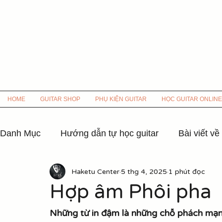
HOME
GUITAR SHOP
PHỤ KIỆN GUITAR
HỌC GUITAR ONLINE
Danh Mục
Hướng dẫn tự học guitar
Bài viết về
Haketu Center
5 thg 4, 2025
1 phút đọc
Hợp âm các bài hát nhạc xưa
Hợp âm nhạc 8x
Hợp âm Phôi pha
Hợp âm Nhạc Hoa lời Việt
Hợp âm các bài hát
Những từ in đậm là những chỗ phách mạ