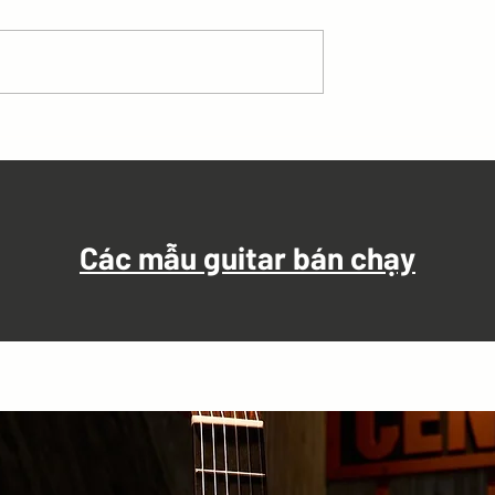
 đậm là những chỗ
Những từ in đậm là những c
các bạn đánh dây
phách mạnh các bạn đánh d
 Nhịp 2/4 [Em]
bass hợp âm Nhịp 2/4 1. Ngo
[Am] kia có cô bé nhìn qua [F]
ững [D]...
khe nghe tiếng...
Các mẫu guitar bán chạy