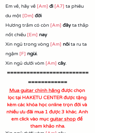
Em về, hãy về 
[Am]
đi 
[A7]
 ta phiêu 
du một 
[Dm]
đời
Hương trầm có còn 
[Am]
đây
 ta thắp 
nốt chiều 
[Em]
 nay
Xin ngủ trong vòng 
[Am]
nôi
 ta ru ta 
ngậm 
[F]
ngùi.
Xin ngủ dưới vòm 
[Am]
cây.
=========================
============
Mua guitar chính hãng
 được chọn 
lọc tại HAKETU CENTER được tặng 
kèm các khóa học online trọn đời và 
nhiều ưu đãi mua 1 được 3 khác. Anh 
em click vào mục 
guitar shop
 để 
tham khảo nha.