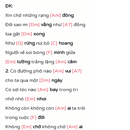
ĐK: 
Xin chờ những rạng 
[Am]
 đông
Đời sao im 
[Dm]
vắng
 như 
[A7]
 đồng 
lúa gặt 
[Dm]
xong
Như 
[G]
 rừng
 núi bỏ 
[C]
hoang
Người về soi bóng 
[F]
mình
 giữa 
[Em]
tường
 trắng lặng 
[Am]
câm
2.
 Có đường phố nào 
[Am]
 vui 
[A7]
cho ta qua một 
[Dm]
ngày
Có sợi tóc nào 
[Am]
bay 
trong trí 
nhớ nhỏ 
[Em]
nhoi
Không còn không còn 
[Am]
ai 
ta trôi 
trong cuộc 
[F]
đời
Không 
[Em]
chờ
 không chờ 
[Am]
 ai