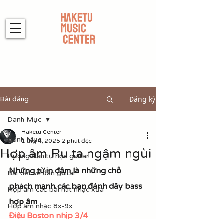
Đăng ký
Bài đăng
Danh Mục
Haketu Center
Danh Mục
1 thg 4, 2025
2 phút đọc
Hợp âm Ru ta ngậm ngùi
Hướng dẫn tự học guitar
Những từ in đậm là những chỗ 
Bài viết về đàn guitar
phách mạnh các bạn đánh dây bass 
Hợp âm các bài hát nhạc xưa
hợp âm
Hợp âm nhạc 8x-9x
Điệu Boston nhịp 3/4