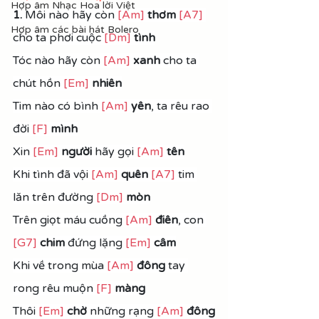
Hợp âm Nhạc Hoa lời Việt
1. 
Môi nào hãy còn 
[Am]
thơm
[A7]
Hợp âm các bài hát Bolero
cho ta phơi cuộc 
[Dm]
tình
Tóc nào hãy còn 
[Am]
xanh
 cho ta 
chút hồn 
[Em]
nhiên
Tim nào có bình 
[Am]
yên
, ta rêu rao 
đời 
[F]
mình
Xin 
[Em]
người
 hãy gọi 
[Am]
tên
Khi tình đã vội 
[Am]
quên 
[A7]
 tim 
lăn trên đường 
[Dm]
mòn
Trên giọt máu cuồng 
[Am]
điên
, con 
[G7]
chim
 đứng lặng 
[Em]
câm
Khi về trong mùa 
[Am]
đông 
tay 
rong rêu muộn 
[F]
màng
Thôi 
[Em]
chờ
 những rạng 
[Am]
đông