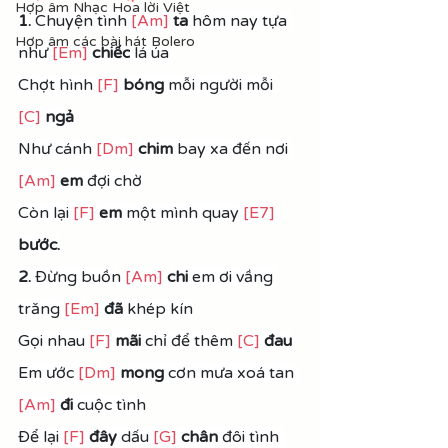
Hợp âm Nhạc Hoa lời Việt
1. 
Chuyện tình 
[Am]
ta 
hôm nay tựa 
Hợp âm các bài hát Bolero
như 
[Em]
chiếc
 lá úa
Chợt hình 
[F]
bóng
 mỗi người mỗi 
[C]
ngả
Như cánh 
[Dm]
chim
 bay xa đến nơi 
[Am]
em
 đợi chờ
Còn lại 
[F]
em
 một mình quay 
[E7]
bước.
2. 
Ðừng buồn 
[Am]
chi 
em ơi vầng 
trăng 
[Em]
đã
 khép kín
Gọi nhau 
[F]
mãi
 chỉ để thêm 
[C]
đau
Em ước 
[Dm]
mong 
cơn mưa xoá tan 
[Am]
đi 
cuộc tình
Ðể lại 
[F]
đây
 dấu 
[G]
chân
 đôi tình 