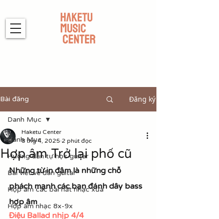
Đăng ký
Bài đăng
Danh Mục
Haketu Center
Danh Mục
8 thg 4, 2025
2 phút đọc
Hợp âm Trở lại phố cũ
Hướng dẫn tự học guitar
Những từ in đậm là những chỗ 
Bài viết về đàn guitar
phách mạnh các bạn đánh dây bass 
Hợp âm các bài hát nhạc xưa
hợp âm
Hợp âm nhạc 8x-9x
Điệu Ballad nhịp 4/4