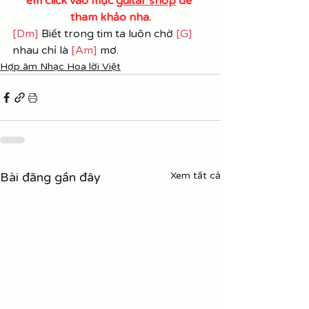
em click vào mục 
guitar shop
 để 
tham khảo nha.
[Dm]
 Biết trong tim ta luôn chờ 
[G]
nhau chỉ là 
[Am]
 mơ.
Hợp âm Nhạc Hoa lời Việt
Bài đăng gần đây
Xem tất cả