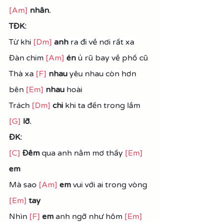
[Am]
 nhân.
TĐK:
Từ khi 
[Dm]
anh
 ra đi về nơi rất xa
Ðàn chim 
[Am]
én
 ủ rũ bay về phố cũ
Thà xa 
[F]
nhau
 yêu nhau còn hơn 
bên 
[Em]
nhau
 hoài
Trách 
[Dm]
chi
 khi ta đến trong lầm 
[G]
 lỡ.
ĐK:
[C]
Ðêm
 qua anh nằm mơ thấy 
[Em]
em
Mà sao 
[Am]
 em
 vui với ai trong vòng 
[Em]
 tay
Nhìn 
[F]
em
 anh ngỡ như hôm 
[Em]