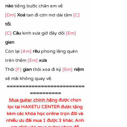
nào
 tiếng bước chân em về
[Dm]
 Xoá 
tan đi cơn mơ dài tăm 
[C]
tối.
[C]
Câu
 kinh xưa giờ đây dối 
[Em]
gian
Còn lại 
[Am]
rêu
 phong lãng quên 
trên thềm 
[Em]
xưa
Thời 
[F]
gian
 thôi xoá đi kỷ 
[Em]
niệm
sẽ mãi không quay về.
=========================
==========
Mua guitar chính hãng
 được chọn 
lọc tại HAKETU CENTER được tặng 
kèm các khóa học online trọn đời và 
nhiều ưu đãi mua 1 được 3 khác. Anh 