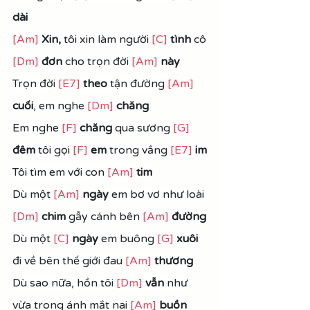
dài
[Am]
Xin,
 tôi xin làm người 
[C]
tình
 cô 
[Dm]
đơn
 cho trọn đời 
[Am]
này
Trọn đời 
[E7]
theo
 tận đường 
[Am]
cuối
, em nghe 
[Dm]
chăng
Em nghe 
[F]
chăng 
qua sương 
[G]
đêm
 tôi gọi 
[F]
em
 trong vắng 
[E7]
im
Tôi tìm em với con 
[Am]
 tim
Dù một 
[Am]
ngày
 em bơ vơ như loài 
[Dm]
chim
 gẫy cánh bên 
[Am]
đường
Dù một 
[C]
ngày
 em buông 
[G]
xuôi
đi về bên thế giới đau 
[Am]
thương
Dù sao nữa, hồn tôi 
[Dm]
vẫn
 như 
vừa trong ánh mắt nai 
[Am]
buồn