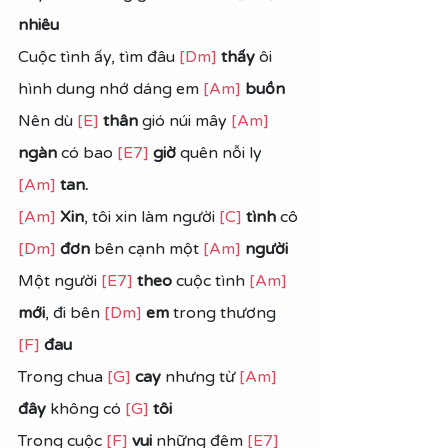
nhiêu
Cuộc tình ấy, tìm đâu 
[Dm]
thấy
 ôi 
hình dung nhớ dáng em 
[Am]
 buồn
Nên dù 
[E]
thân
 gió núi mây 
[Am]
ngàn 
có bao 
[E7]
giờ 
quên nỗi ly 
[Am]
 tan.
[Am]
Xin
, tôi xin làm người 
[C]
 tình
 cô 
[Dm]
đơn
 bên cạnh một 
[Am]
người
Một người 
[E7]
theo
 cuộc tình 
[Am]
mới
, đi bên 
[Dm]
em
 trong thương 
[F]
đau
Trong chua 
[G]
 cay
 nhưng từ 
[Am]
đây
 không có 
[G]
tôi
Trong cuộc 
[F]
vui 
những đêm 
[E7]