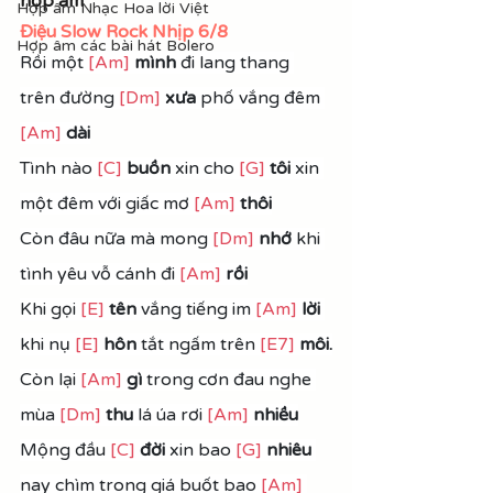
hợp âm
Hợp âm Nhạc Hoa lời Việt
Điệu Slow Rock Nhịp 6/8
Hợp âm các bài hát Bolero
Rồi một 
[Am]
mình
 đi lang thang 
trên đường 
[Dm]
xưa
 phố vắng đêm 
[Am]
dài
Tình nào 
[C]
buồn
 xin cho 
[G]
tôi
 xin 
một đêm với giấc mơ 
[Am]
thôi
Còn đâu nữa mà mong 
[Dm]
nhớ 
khi 
tình yêu vỗ cánh đi 
[Am]
rồi
Khi gọi 
[E]
tên
 vắng tiếng im 
[Am]
lời 
khi nụ 
[E]
hôn
 tắt ngấm trên 
[E7]
môi.
Còn lại 
[Am]
gì
 trong cơn đau nghe 
mùa 
[Dm]
thu
 lá úa rơi 
[Am]
nhiều
Mộng đầu 
[C]
 đời
 xin bao 
[G]
nhiêu
nay chìm trong giá buốt bao 
[Am]