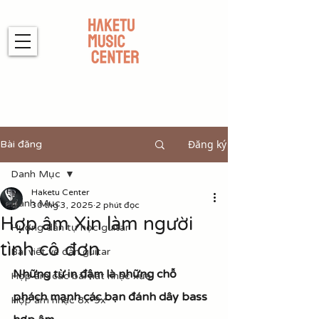
Đăng ký
Bài đăng
Danh Mục
Haketu Center
Danh Mục
30 thg 3, 2025
2 phút đọc
Hợp âm Xin làm người
Hướng dẫn tự học guitar
tình cô đơn
Bài viết về đàn guitar
Những từ in đậm là những chỗ 
Hợp âm các bài hát nhạc xưa
phách mạnh các bạn đánh dây bass 
Hợp âm nhạc 8x-9x