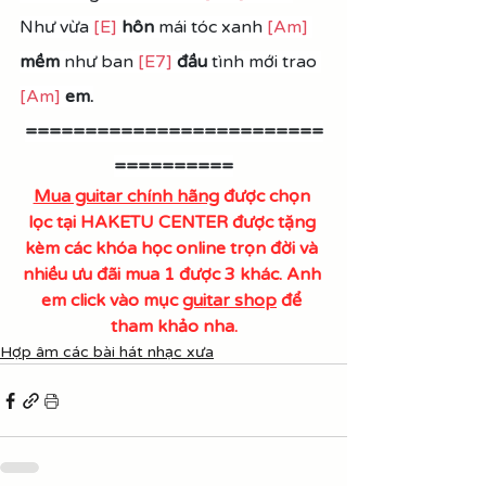
Như vừa 
[E]
hôn
 mái tóc xanh 
[Am]
mềm 
như ban 
[E7]
đầu 
tình mới trao 
[Am]
em.
=========================
==========
Mua guitar chính hãng
 được chọn 
lọc tại HAKETU CENTER được tặng 
kèm các khóa học online trọn đời và 
nhiều ưu đãi mua 1 được 3 khác. Anh 
em click vào mục 
guitar shop
 để 
tham khảo nha.
Hợp âm các bài hát nhạc xưa