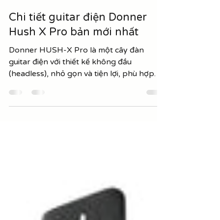
15 thg 1
2 phút đọc
Chi tiết guitar điện Donner
Hush X Pro bản mới nhất
Donner HUSH-X Pro là một cây đàn
guitar điện với thiết kế không đầu
(headless), nhỏ gọn và tiện lợi, phù hợp
cho những người chơi thường xuyên di
chuyển hoặc luyện tập tại nhà. Dưới đây là
các thông tin chi tiết về mẫu đàn này: Đàn
guitar HUSH-X Pro là dạng guitar electric
nhỏ gọn, nhẹ, dễ mang ra ngoài. Mỗi cây
đàn chỉ nặng 2,2 kg. Bộ sản phẩm bao
gồm dây đeo đàn guitar, tai nghe , Jack
EQ, ...Anh em có thể chơi đàn mọi lúc mọi
nơi mà ko cần mang theo Ampli và ko sợ
làm phi