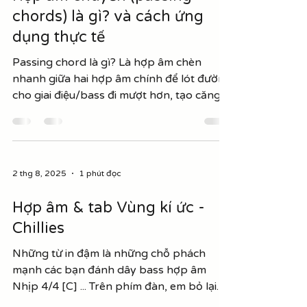
hợp âm cơ bản + nốt mở rộng / nốt biến
23 thg 8, 2025
2 phút đọc
đổi đặc biệt. 1. Bắt đầu từ đâu? Hợp âm cơ
bản (triad) chỉ gồm 3 nốt: 1 (root) – 3
Hợp âm chuyển (passing
(third) – 5 (fifth) Từ bộ 3 này ta nâng cấp
chords) là gì? và cách ứng
lên các loại hợp âm nâng cao. 2. Các loại
hợp âm nâng cao chính 1) Hợp âm 7
dụng thực tế
Passing chord là gì? Là hợp âm chèn
nhanh giữa hai hợp âm chính để lót đường
cho giai điệu/bass đi mượt hơn, tạo căng –
giãn...
2 thg 8, 2025
1 phút đọc
Hợp âm & tab Vùng kí ức -
Chillies