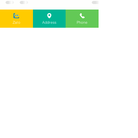
Những từ in đậm là những chỗ phách
mạnh các bạn đánh dây bass hợp âm
Nhịp 4/4 [C] ... Trên phím đàn, em bỏ lại
ngày [F] tháng bạc màu...
Zalo
Address
Phone
2 thg 8, 2025
2 phút đọc
Hợp âm & backingtrack Ánh
trăng nói hộ lòng tôi
Những từ in đậm là những chỗ phách
mạnh các bạn đánh dây bass hợp âm
Nhịp 4/4 1. Này [ C ] người yêu hỡi xin [
Em ] đừng quay bước...