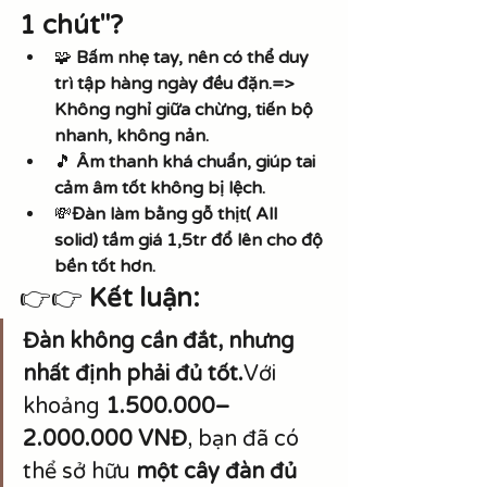
1 chút"?
🧩 
Bấm nhẹ tay, nên có thể duy 
trì tập hàng ngày đều đặn.=> 
Không nghỉ giữa chừng, tiến bộ 
nhanh, không nản.
🎵 
Âm thanh khá chuẩn, giúp tai 
cảm âm tốt không bị lệch.
💸
Đàn làm bằng gỗ thịt( All 
solid) tầm giá 1,5tr đổ lên cho độ 
bền tốt hơn.
👉👉 
Kết luận:
Đàn không cần đắt, nhưng 
nhất định phải đủ tốt.
Với 
khoảng 
1.500.000–
2.000.000 VNĐ
, bạn đã có 
thể sở hữu 
một cây đàn đủ 