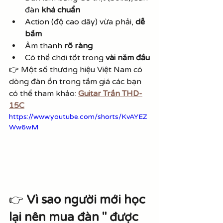
đàn 
khá chuẩn
Action (độ cao dây) vừa phải, 
dễ 
bấm
Âm thanh 
rõ ràng
Có thể chơi tốt trong 
vài năm đầu
👉 Một số thương hiệu Việt Nam có 
dòng đàn ổn trong tầm giá các bạn 
có thể tham khảo: 
Guitar Trần THD-
15C
https://www.youtube.com/shorts/KvAYEZ
Ww6wM
👉 
Vì sao người mới học 
lại nên mua đàn " được 