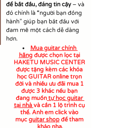
để bắt đầu, đáng tin cậy
 – và 
đó chính là “người bạn đồng 
hành” giúp bạn bắt đầu với 
đam mê một cách dễ dàng 
hơn.
Mua guitar chính 
hãng
 được chọn lọc tại 
HAKETU MUSIC CENTER 
được tặng kèm các khóa 
học GUITAR online trọn 
đời và nhiều ưu đãi mua 1 
được 3 khác nếu bạn 
đang muốn
 tự học guitar 
tại nhà 
và cần 1 lộ trình cụ 
thể. Anh em click vào 
mục 
guitar shop
 để tham 
khảo nha.