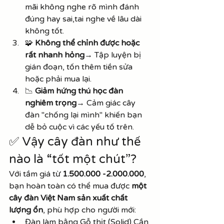
mãi không nghe rõ mình đánh 
đúng hay sai,tai nghe về lâu dài 
không tốt.
🧩 
Không thể chỉnh được hoặc 
rất nhanh hỏng
→ Tập luyện bị 
gián đoạn, tốn thêm tiền sửa 
hoặc phải mua lại.
📉 
Giảm hứng thú học đàn 
nghiêm trọng
→ Cảm giác cây 
đàn "chống lại mình" khiến bạn 
dễ bỏ cuộc vì các yếu tố trên.
✅ Vậy cây đàn như thế 
nào là “tốt một chút”?
Với tầm giá từ 
1.500.000 -2.000.000
, 
bạn hoàn toàn có thể mua được 
một 
cây đàn Việt Nam sản xuất chất 
lượng ổn
, phù hợp cho người mới:
Đàn làm bằng Gỗ thịt (Solid),Cần 