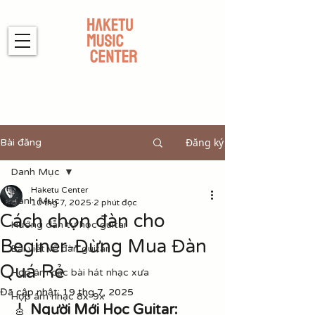
Đăng ký
Bài đăng
Danh Mục
Haketu Center
Danh Mục
10 thg 7, 2025
2 phút đọc
Cách chọn đàn cho
Hướng dẫn tự học guitar
Beginer-Đừng Mua Đàn
Bài viết về đàn guitar
Quá Rẻ
Hợp âm các bài hát nhạc xưa
Đã cập nhật:
19 thg 7, 2025
Hợp âm nhạc 8x-9x
🎸 
Người Mới Học Guitar: 