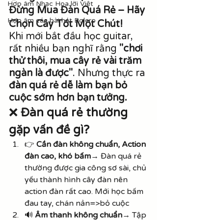
Hợp âm Nhạc Hoa lời Việt
Đừng Mua Đàn Quá Rẻ – Hãy 
Hợp âm các bài hát Bolero
Chọn Cây Tốt Một Chút!
Khi mới bắt đầu học guitar, 
rất nhiều bạn nghĩ rằng 
"chơi 
thử thôi, mua cây rẻ vài trăm 
ngàn là được"
. Nhưng thực ra 
đàn quá rẻ dễ làm bạn bỏ 
cuộc sớm hơn bạn tưởng.
❌ 
Đàn quá rẻ thường 
gặp vấn đề gì?
👉 
Cần đàn không chuẩn, Action 
đàn cao, khó bấm
→ Đàn quá rẻ 
thường được gia công sơ sài, chủ 
yếu thành hình cây đàn nên 
action đàn rất cao. Mới học bấm 
đau tay, chán nản=>bỏ cuộc
🔊 
Âm thanh không chuẩn
→ Tập 