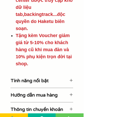
center được truy cập kho
dữ liệu
tab,backingtrack...độc
quyền do Haketu biên
soạn.
Tặng kèm Voucher giảm
giá từ 5-10% cho khách
hàng cũ khi mua đàn và
10% phụ kiện trọn đời tại
shop.
Tính năng nổi bật
Sau dòng sản phẩm Nova Go
Hướng dẫn mua hàng
Sonic đã rất thành công trên
toàn thế giới, Enya đã cho ra
Các bạn có thể tới trực tiếp
mắt thêm dòng sản phẩm Enya
Thông tin chuyển khoản
shop để trải nghiệm sản phẩm -
Inspire là một phiên bản nâng
địa chỉ 416/75 Nguyễn Đình