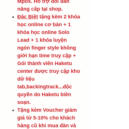
Mpos. Hỗ trợ đổi đàn
nâng cấp tại shop.
Đặc Biệt
tặng kèm 2 khóa
học online cơ bản + 1
khóa học online Solo
Lead + 1 khóa luyện
ngón finger style không
giới hạn time truy cập +
Gói thành viên Haketu
center được truy cập kho
dữ liệu
tab,backingtrack...độc
quyền do Haketu biên
soạn.
Tặng kèm Voucher giảm
giá từ 5-10% cho khách
hàng cũ khi mua đàn và