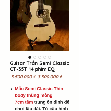
Guitar Trần Semi Classic
CT-35T 14 phím EQ
Giá
Giá
 3.500.000 ₫ 
3.300.000 ₫
thông
bán
thường
rẻ
Mẫu Semi Classic
Thin
body thùng mỏng
7cm tầm
trung ổn định để
chơi lâu dài. Từ cấu hình