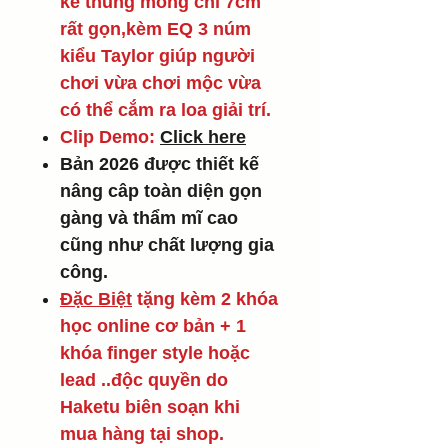
kế thùng mỏng chỉ 7cm
rất gọn,kèm EQ 3 núm
kiểu Taylor giúp người
chơi vừa chơi mộc vừa
có thể cắm ra loa giải trí.
Clip Demo:
Click here
Bản 2026 được thiết kế
nâng câp toàn diện gọn
gàng và thẩm mĩ cao
cũng như chất lượng gia
công.
Đặc Biệt
tặng kèm 2 khóa
học online cơ bản + 1
khóa finger style hoặc
lead ..độc quyền do
Haketu biên soạn khi
mua hàng tại shop.