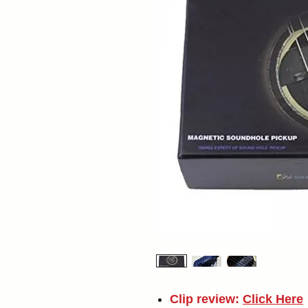
Clip review:
Click Here