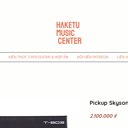
KIẾN THỨC CHƠI GUITAR & HỢP ÂM
HỘI VIÊN PATREON
LIÊN 
Pickup Skyson
Giá
2.100.000 ₫