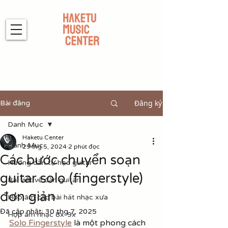
Đăng ký
Bài đăng
Danh Mục
Haketu Center
Danh Mục
29 thg 5, 2024
2 phút đọc
Các bước chuyển soạn
Hướng dẫn tự học guitar
guitar solo (fingerstyle)
Bài viết về đàn guitar
đơn giản
Hợp âm các bài hát nhạc xưa
Đã cập nhật:
30 thg 7, 2025
Hợp âm nhạc 8x-9x
Solo Fingerstyle
 là một phong cách 