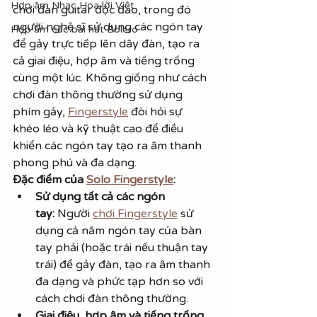
Hợp âm Nhạc Hoa lời Việt
chơi đàn guitar độc đáo, trong đó 
người nghệ sĩ sử dụng các ngón tay 
Hợp âm các bài hát Bolero
để gảy trực tiếp lên dây đàn, tạo ra 
cả giai điệu, hợp âm và tiếng trống 
cùng một lúc. Không giống như cách 
chơi đàn thông thường sử dụng 
phím gảy, 
Fingerstyle
 đòi hỏi sự 
khéo léo và kỹ thuật cao để điều 
khiển các ngón tay tạo ra âm thanh 
phong phú và đa dạng.
Đặc điểm của 
Solo Fingerstyle
:
Sử dụng tất cả các ngón 
tay:
 Người 
chơi Fingerstyle
 sử 
dụng cả năm ngón tay của bàn 
tay phải (hoặc trái nếu thuận tay 
trái) để gảy đàn, tạo ra âm thanh 
đa dạng và phức tạp hơn so với 
cách chơi đàn thông thường.
Giai điệu, hợp âm và tiếng trống 