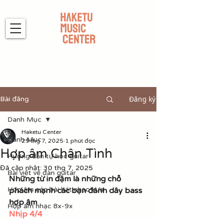
Đăng ký
Bài đăng
Danh Mục
Haketu Center
Danh Mục
29 thg 7, 2025
1 phút đọc
Hợp âm Chân Tình
Hướng dẫn tự học guitar
Đã cập nhật:
30 thg 7, 2025
Bài viết về đàn guitar
Những từ in đậm là những chỗ 
Hợp âm các bài hát nhạc xưa
phách mạnh các bạn đánh dây bass 
hợp âm
Hợp âm nhạc 8x-9x
Nhịp 4/4