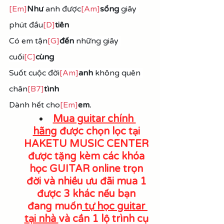
[Em]
Như
 anh được
[Am]
sống 
giây 
phút đầu
[D]
tiên
Có em tận
[G]
đến
 những giây 
cuối
[C]
cùng
Suốt cuộc đời
[Am]
anh
 không quên 
chân
[B7]
tình
Dành hết cho
[Em]
em.
Mua guitar chính 
hãng
 được chọn lọc tại 
HAKETU MUSIC CENTER 
được tặng kèm các khóa 
học GUITAR online trọn 
đời và nhiều ưu đãi mua 1 
được 3 khác nếu bạn 
đang muốn
 tự học guitar 
tại nhà 
và cần 1 lộ trình cụ 