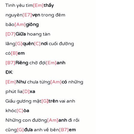
Tình yêu tìm
[Em]
thấy
nguyên
[E7]
vẹn 
trong đêm 
bão
[Am]
giông
[D7]
Giữa
 hoang tàn 
lãng
[G]
quên
[C]
nơi
 cuối đường 
có
[B]
em
[B7]
Riêng
 chờ đợi
[Em]
anh
ĐK
:
[Em]
Như
 chưa từng
[Am]
có
 những 
phút lìa
[D]
xa
Giấu gương mặt
[G
]
trên
 vai anh 
khóc
[C]
òa
Những con đường
[Am]
anh
 đi rồi 
cũng
[G]
đưa
 anh về bên
[B7]
em