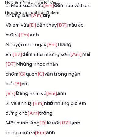
Hợp âm Nhạc Hoa lời Việt
1. Mùa xuân vừa
[Em]
đến 
hoa về trên 
Hợp âm các bài hát Bolero
những bàn
[Am]
tay
Và em vừa
[D]
đến thay
[B7]
màu 
áo 
mới vì
[Em]
anh
Nguyện cho ngày
[Em]
tháng 
êm
[E7]
đềm 
như những sớm
[Am]
mai
[D7]
Những
 nhọc nhằn 
chớm
[G]
quen
[
C]
vẫn 
trong ngần 
mắt
[B]
em
[B7]
Đang
 nhìn về
[Em]
anh
2. Và anh lại
[Em]
nhớ
 những giờ em 
đứng chờ
[Am]
trông
Một mình lặng
[D]
lẽ 
ướt
[B7]
lạnh
trong mưa vì
[Em]
anh