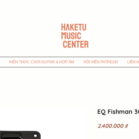
KIẾN THỨC CHƠI GUITAR & HỢP ÂM
HỘI VIÊN PATREON
LIÊN 
EQ Fishman 3
Giá
2.400.000 ₫