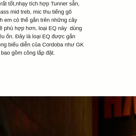
ất tốt,nhạy tích hợp Tunner sẵn,
ss mid treb, mic thu tiếng gõ
anh em có thể gắn trên những cây
 sẽ phù hợp hơn, loại EQ này dùng
ều ổn. Đây là loại EQ được gắn
dòng biểu diễn của Cordoba như GK
ã bao gồm công lắp đặt.