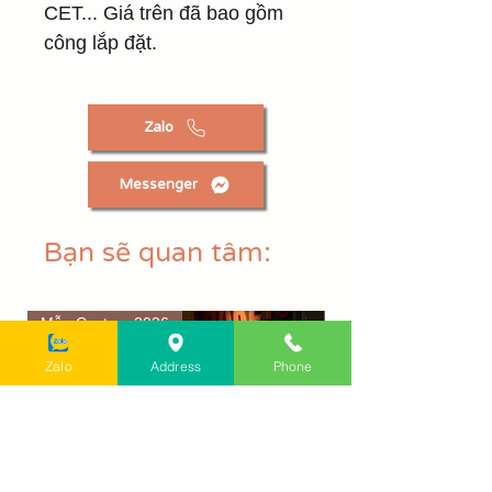
CET... Giá trên đã bao gồm
công lắp đặt.
Zalo
Messenger
Bạn sẽ quan tâm:
Mẫu Custom 2026
Cần đàn 44mm
Zalo
Address
Phone