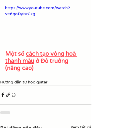
https://www.youtube.com/watch?
v=6qoDyIsrCzg
Một số 
cách tạo vòng hoà 
thanh màu
 ở Đô trưởng 
(nâng cao)
Hướng dẫn tự học guitar
Bài đăng gần đây
Xem tất cả