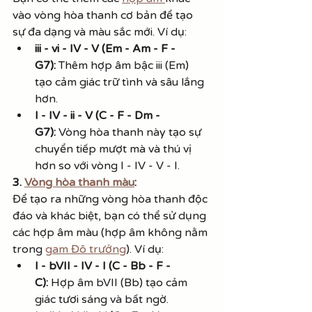
vào vòng hòa thanh cơ bản để tạo 
sự đa dạng và màu sắc mới. Ví dụ:
iii - vi - IV - V (Em - Am - F - 
G7):
 Thêm hợp âm bậc iii (Em) 
tạo cảm giác trữ tình và sâu lắng 
hơn.
I - IV - ii - V (C - F - Dm - 
G7):
 Vòng hòa thanh này tạo sự 
chuyển tiếp mượt mà và thú vị 
hơn so với vòng I - IV - V - I.
3. 
Vòng hòa thanh màu
:
Để tạo ra những vòng hòa thanh độc 
đáo và khác biệt, bạn có thể sử dụng 
các hợp âm màu (hợp âm không nằm 
trong 
gam Đô trưởng
). Ví dụ:
I - bVII - IV - I (C - Bb - F - 
C):
 Hợp âm bVII (Bb) tạo cảm 
giác tươi sáng và bất ngờ.