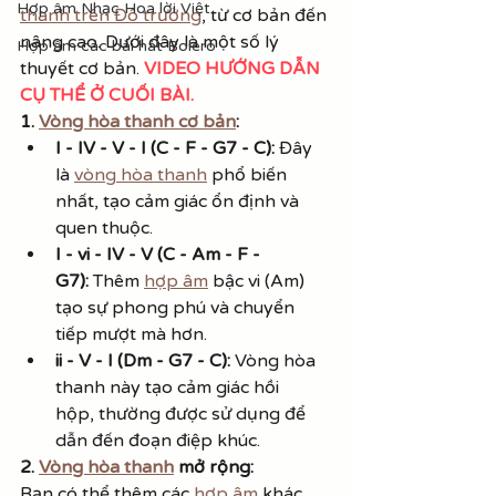
Hợp âm Nhạc Hoa lời Việt
thanh trên Đô trưởng
, từ cơ bản đến 
nâng cao. Dưới đây là một số lý 
Hợp âm các bài hát Bolero
thuyết cơ bản. 
VIDEO HƯỚNG DẪN 
CỤ THỂ Ở CUỐI BÀI.
1. 
Vòng hòa thanh cơ bản
:
I - IV - V - I (C - F - G7 - C):
 Đây 
là 
vòng hòa thanh
 phổ biến 
nhất, tạo cảm giác ổn định và 
quen thuộc.
I - vi - IV - V (C - Am - F - 
G7):
 Thêm 
hợp âm
 bậc vi (Am) 
tạo sự phong phú và chuyển 
tiếp mượt mà hơn.
ii - V - I (Dm - G7 - C):
 Vòng hòa 
thanh này tạo cảm giác hồi 
hộp, thường được sử dụng để 
dẫn đến đoạn điệp khúc.
2. 
Vòng hòa thanh
 mở rộng:
Bạn có thể thêm các 
hợp âm 
khác 