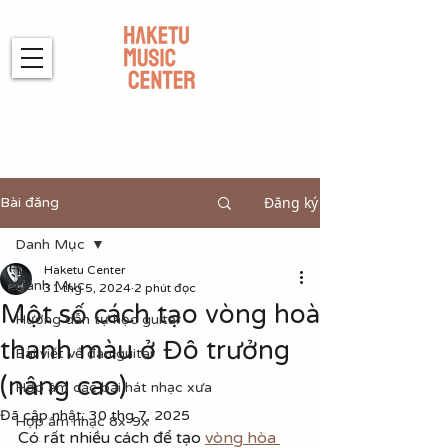
Đăng ký
Bài đăng
Danh Mục
Haketu Center
Danh Mục
31 thg 5, 2024
2 phút đọc
Một số cách tạo vòng hoà
Hướng dẫn tự học guitar
thanh màu ở Đô trưởng
Bài viết về đàn guitar
(nâng cao)
Hợp âm các bài hát nhạc xưa
Đã cập nhật:
30 thg 7, 2025
Hợp âm nhạc 8x-9x
Có rất nhiều cách để tạo 
vòng hòa 