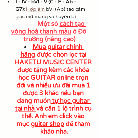
I - IV - bVI - V (C - F - Ab - 
G7):
Hợp âm
 bVI (Ab) tạo cảm 
giác mơ màng và huyền bí.
                Một số 
cách tạo 
vòng hoà thanh màu
 ở Đô 
trưởng (nâng cao)
Mua guitar chính 
hãng
 được chọn lọc tại 
HAKETU MUSIC CENTER 
được tặng kèm các khóa 
học GUITAR online trọn 
đời và nhiều ưu đãi mua 1 
được 3 khác nếu bạn 
đang muốn
 tự học guitar 
tại nhà 
và cần 1 lộ trình cụ 
thể. Anh em click vào 
mục 
guitar shop
 để tham 
khảo nha.