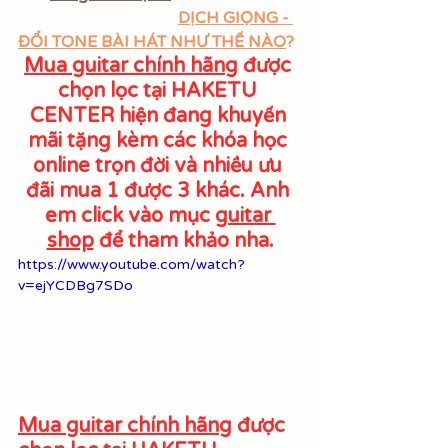
DỊCH GIỌNG - 
ĐỔI TONE BÀI HÁT NHƯ THẾ NÀO
?
Mua guitar chính hãng
 được 
chọn lọc tại HAKETU 
CENTER hiện đang khuyến 
mãi tặng kèm các khóa học 
online trọn đời và nhiều ưu 
đãi mua 1 được 3 khác. Anh 
em click vào mục 
guitar 
shop
 để tham khảo nha.
https://www.youtube.com/watch?
v=ejYCDBg7SDo
Mua guitar chính hãng
 được 