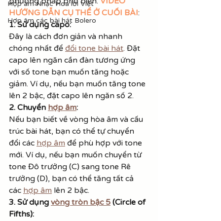
phương pháp phổ biến. 
VIDEO 
Hợp âm Nhạc Hoa lời Việt
HƯỚNG DẪN CỤ THỂ Ở CUỐI BÀI
:
Hợp âm các bài hát Bolero
1. Sử dụng capo:
Đây là cách đơn giản và nhanh 
chóng nhất để 
đổi tone bài hát
. Đặt 
capo lên ngăn cần đàn tương ứng 
với số tone bạn muốn tăng hoặc 
giảm. Ví dụ, nếu bạn muốn tăng tone 
lên 2 bậc, đặt capo lên ngăn số 2.
2. Chuyển 
hợp âm
:
Nếu bạn biết về vòng hòa âm và cấu 
trúc bài hát, bạn có thể tự chuyển 
đổi các 
hợp âm
 để phù hợp với tone 
mới. Ví dụ, nếu bạn muốn chuyển từ 
tone Đô trưởng (C) sang tone Rê 
trưởng (D), bạn có thể tăng tất cả 
các 
hợp âm
 lên 2 bậc.
3. Sử dụng 
vòng tròn bậc 5
 (Circle of 
Fifths):