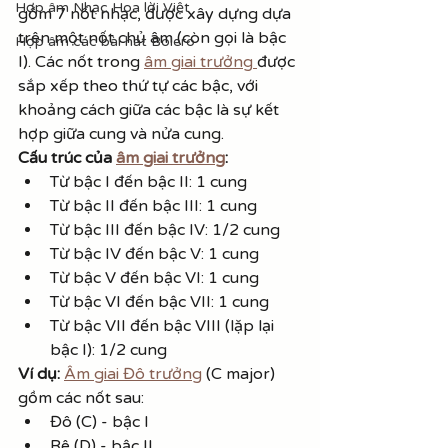
Hợp âm Nhạc Hoa lời Việt
gồm 7 nốt nhạc, được xây dựng dựa 
trên một nốt chủ âm (còn gọi là bậc 
Hợp âm các bài hát Bolero
I). Các nốt trong 
âm giai trưởng 
được 
sắp xếp theo thứ tự các bậc, với 
khoảng cách giữa các bậc là sự kết 
hợp giữa cung và nửa cung.
Cấu trúc của 
âm giai trưởng
:
Từ bậc I đến bậc II: 1 cung
Từ bậc II đến bậc III: 1 cung
Từ bậc III đến bậc IV: 1/2 cung
Từ bậc IV đến bậc V: 1 cung
Từ bậc V đến bậc VI: 1 cung
Từ bậc VI đến bậc VII: 1 cung
Từ bậc VII đến bậc VIII (lặp lại 
bậc I): 1/2 cung
Ví dụ:
Âm giai Đô trưởng
 (C major) 
gồm các nốt sau:
Đô (C) - bậc I
Rê (D) - bậc II