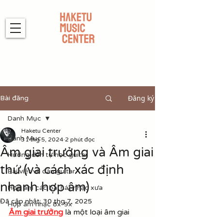
Đăng ký
Bài đăng
Danh Mục
Haketu Center
Danh Mục
31 thg 5, 2024
2 phút đọc
Âm giai trưởng và Âm giai
Hướng dẫn tự học guitar
thứ (và cách xác định
Bài viết về đàn guitar
nhanh hợp âm)
Hợp âm các bài hát nhạc xưa
Đã cập nhật:
30 thg 7, 2025
Hợp âm nhạc 8x-9x
Âm giai trưởng
 là một loại âm giai 