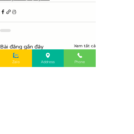
Bài đăng gần đây
Xem tất cả
Zalo
Address
Phone