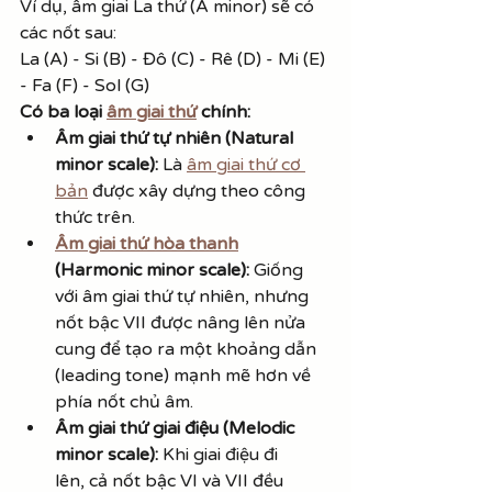
Ví dụ, âm giai La thứ (A minor) sẽ có 
các nốt sau:
La (A) - Si (B) - Đô (C) - Rê (D) - Mi (E) 
- Fa (F) - Sol (G)
Có ba loại 
âm giai thứ
 chính:
Âm giai thứ tự nhiên (Natural 
minor scale):
 Là 
âm giai thứ cơ 
bản
 được xây dựng theo công 
thức trên.
Âm giai thứ hòa thanh
(Harmonic minor scale):
 Giống 
với âm giai thứ tự nhiên, nhưng 
nốt bậc VII được nâng lên nửa 
cung để tạo ra một khoảng dẫn 
(leading tone) mạnh mẽ hơn về 
phía nốt chủ âm.
Âm giai thứ giai điệu (Melodic 
minor scale):
 Khi giai điệu đi 
lên, cả nốt bậc VI và VII đều 